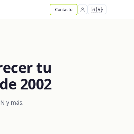
🇦🇷
Contacto
recer tu
de 2002
PN y más.