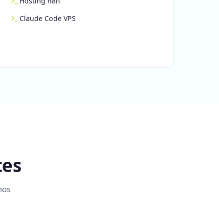
Hosting n8n
Claude Code VPS
tes
nos