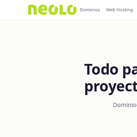
Dominios
Web Hosting
Todo pa
proyec
Dominios